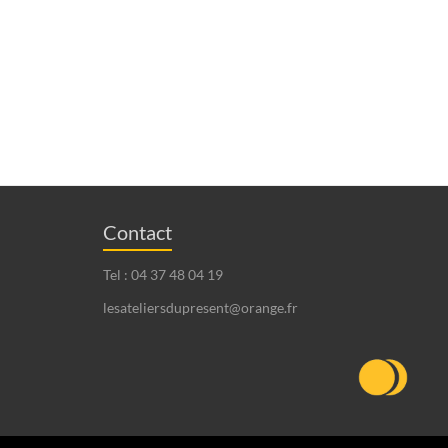
Contact
Tel : 04 37 48 04 19
lesateliersdupresent@orange.fr