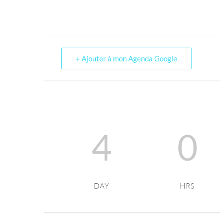
+ Ajouter à mon Agenda Google
4
0
DAY
HRS