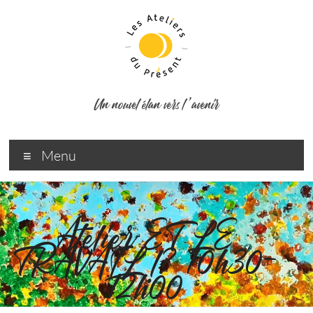
Un nouvel élan vers l ’avenir
Menu
Atelier ET LE
TRAVAIL !? 10h30-
12h00