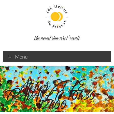
Un nouvel élan vers l ’avenir
Menu
Atelier ET LE
TRAVAIL !? 10h30-
12h00