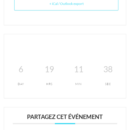
+ iCal / Outlook export
6
19
11
38
DAY
HRS
MIN
SEC
PARTAGEZ CET ÉVÉNEMENT