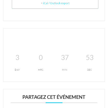
+ iCal / Outlook export
3
0
37
53
DAY
HRS
MIN
SEC
PARTAGEZ CET ÉVÉNEMENT