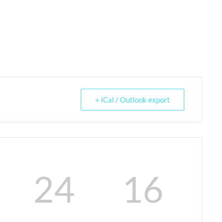
+ iCal / Outlook export
24
15