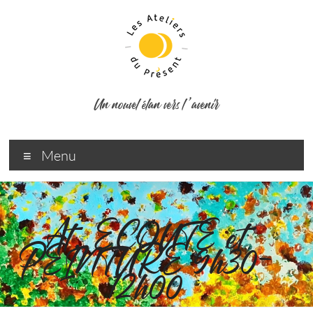
Un nouvel élan vers l ’avenir
Menu
At. ECOUTE et
PEINTURE 9h30-
12h00